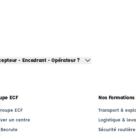
ncepteur - Encadrant - Opérateur ?
upe ECF
Nos Formations
Groupe ECF
Transport & expl
uver un centre
Logistique & lev
 Recrute
Sécurité routière