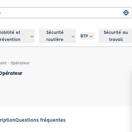
Me
obilité et
Sécurité
Sécurité au
BTP
révention
routière
travail
rant - Opérateur
 Opérateur
ription
Questions fréquentes