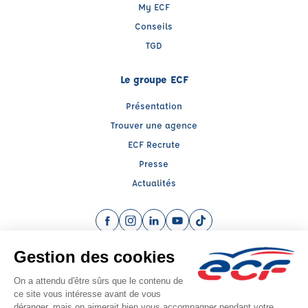
My ECF
Conseils
TGD
Le groupe ECF
Présentation
Trouver une agence
ECF Recrute
Presse
Actualités
Facebook (nouvelle fenêtre)
Instagram (nouvelle fenêtre)
LinkedIn (nouvelle fenêtre)
YouTube (nouvelle fenêtre)
TikTok (nouvelle fenêtr
Raison sociale : SARL FORMATION A LA SECURITE ROUTIERE - Capital social:
8000€
SIREN: 449565613 - Numéro de TVA intracommunautaire: FR 24 449565613
Agrément n°E1109108190