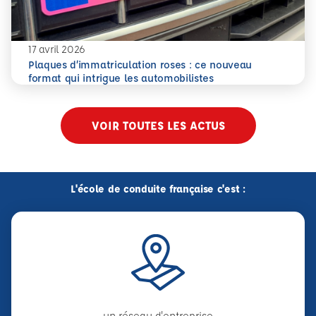
17 avril 2026
Plaques d’immatriculation roses : ce nouveau
En savoir plus
Plaques d’immatriculation roses : ce nouveau format qui i
format qui intrigue les automobilistes
VOIR TOUTES LES ACTUS
L'école de conduite française c'est :
un réseau d'entreprise