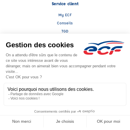
Service client
My ECF
Conseils
TGD
Le groupe ECF
Présentation
Trouver une agence
ECF Recrute
Presse
Actualités
Facebook (nouvelle fenêtre)
Instagram (nouvelle fenêtre)
LinkedIn (nouvelle fenêtre)
YouTube (nouvelle fenêtr
Raison sociale : ECF CER CENTRE ATLANTIQUE - Capital social: 2500000€
SIREN: 312379266 - Numéro de TVA intracommunautaire: FR 52 312379266