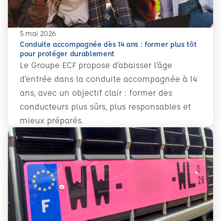
5 mai 2026
Conduite accompagnée dès 14 ans : former plus tôt
pour protéger durablement
Le Groupe ECF propose d’abaisser l’âge
d’entrée dans la conduite accompagnée à 14
ans, avec un objectif clair : former des
conducteurs plus sûrs, plus responsables et
mieux préparés.
En savoir plus
Conduite accompagnée dès 14 ans : former plus tôt pour 