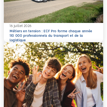
16 juillet 2026
Métiers en tension : ECF Pro forme chaque année
110 000 professionnels du transport et de la
En savoir plus
Métiers en tension : ECF Pro forme chaque année 110 000 p
logistique