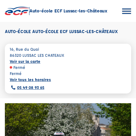
Auto-école ECF Lussac-les-Châteaux
AUTO-ÉCOLE AUTO-ÉCOLE ECF LUSSAC-LES-CHÂTEAUX
16, Rue du Quai
86320 LUSSAC LES CHATEAUX
Voir sur la carte
Fermé
Fermé
Voir tous les horaires
05 49 08 93 65